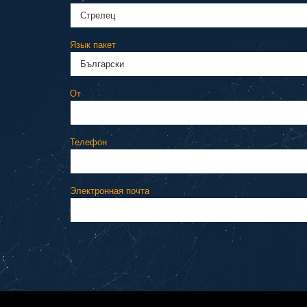
Язык пакет
От
Телефон
Электронная почта