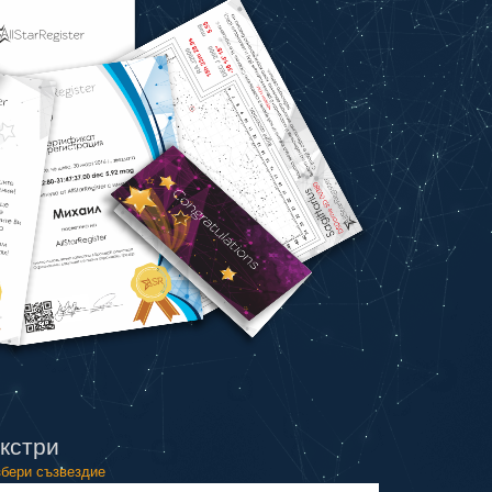
кстри
бери съзвездие