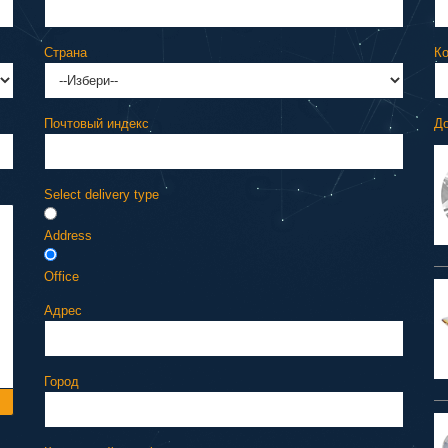
Страна
Ко
Почтовый индекс
До
Select delivery type
Address
Office
Адрес
Город