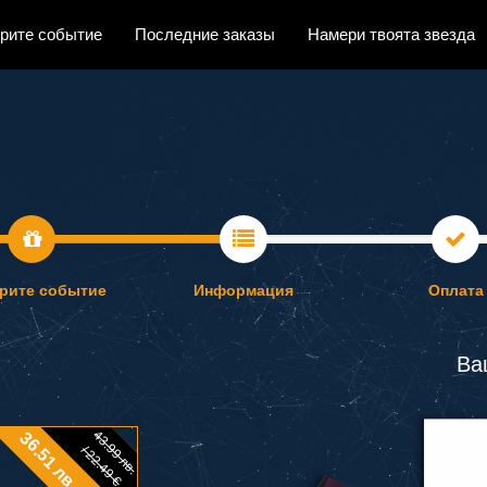
рите событие
Последние заказы
Намери твоята звезда
рите событие
Информация
Оплата
Ва
43.99 лв.
36.51 лв. / 18.67 €
/ 22.49 €
43.99 лв.