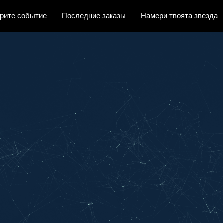
рите событие
Последние заказы
Намери твоята звезда