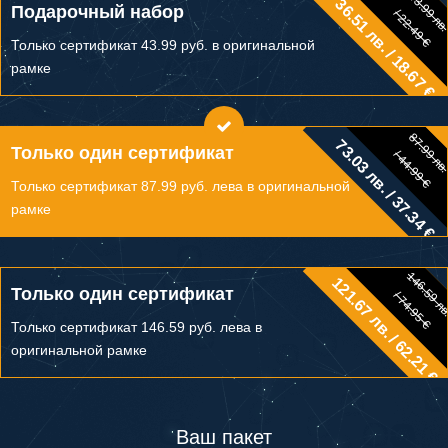
43.99 лв
36.51 лв. / 18.67 €
43.99 лв.
Подарочный набор
/ 22.49 €
/ 22.49 €
Только сертификат 43.99 руб. в оригинальной
рамке
87.99 лв
73.03 лв. / 37.34 €
87.99 лв.
Только один сертификат
/ 44.99 €
/ 44.99 €
Только сертификат 87.99 руб. лева в оригинальной
рамке
146.59 л
121.67 лв. / 62.21 €
146.59 лв.
Только один сертификат
/ 74.95 €
/ 74.95 €
Только сертификат 146.59 руб. лева в
оригинальной рамке
Ваш пакет