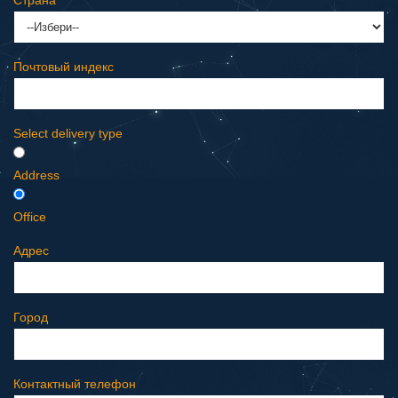
Страна
Почтовый индекс
Select delivery type
Address
Office
Адрес
Город
Контактный телефон