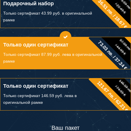
43.99 лв
36.51 лв. / 18.67 €
43.99 лв.
Подарочный набор
/ 22.49 €
/ 22.49 €
Только сертификат 43.99 руб. в оригинальной
рамке
87.99 лв
73.03 лв. / 37.34 €
87.99 лв.
Только один сертификат
/ 44.99 €
/ 44.99 €
Только сертификат 87.99 руб. лева в оригинальной
рамке
146.59 л
121.67 лв. / 62.21 €
146.59 лв.
Только один сертификат
/ 74.95 €
/ 74.95 €
Только сертификат 146.59 руб. лева в
оригинальной рамке
Ваш пакет