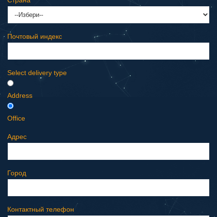
Страна
Почтовый индекс
Select delivery type
Address
Office
Адрес
Город
Контактный телефон