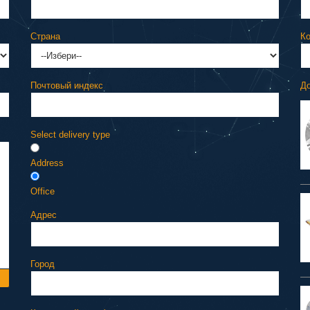
Страна
Ко
Почтовый индекс
До
Select delivery type
Address
Office
Адрес
Город