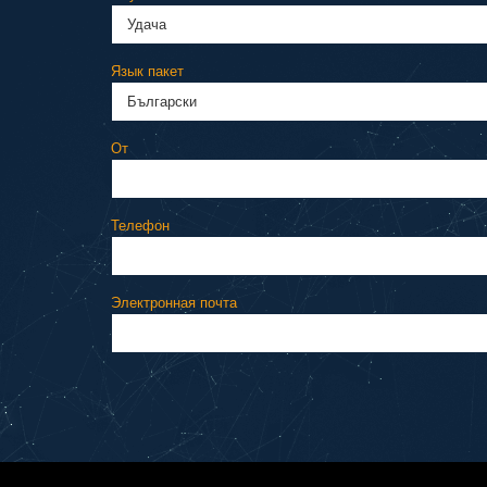
Язык пакет
От
Телефон
Электронная почта