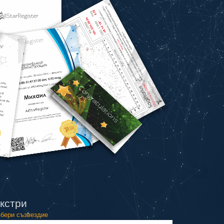
кстри
бери съзвездие