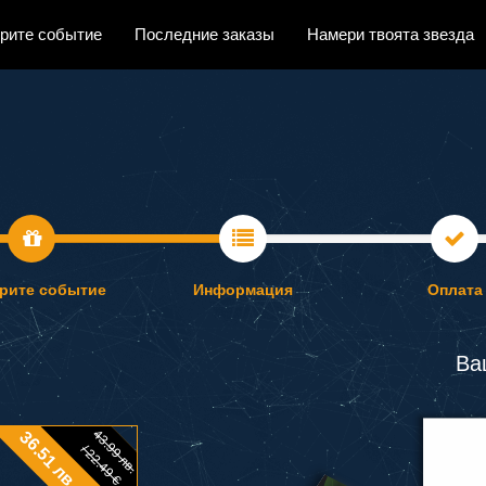
рите событие
Последние заказы
Намери твоята звезда
рите событие
Информация
Оплата
Ва
43.99 лв.
36.51 лв. / 18.67 €
/ 22.49 €
43.99 лв.