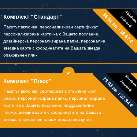
43.99 лв
36.51 лв. / 18.67 €
43.99 лв.
Комплект "Стандарт"
/ 22.49 €
/ 22.49 €
Пакетът включва: персонализиран сертификат,
персонализирана картичка с Вашето послание,
дизайнерска персонализирана папка, персонална
звездна карта с координатите на Вашата звезда,
опаковъчен плик.
87.99 лв
73.03 лв. / 37.34 €
87.99 лв.
Комплект "Плюс"
/ 44.99 €
/ 44.99 €
Пакетът включва: сертификат в стъклена клип
рамка, персонализирана папка, персонализирана
картичка с Вашето послание, поздравително
писмо, звездна карта с координатите на Вашата
звезда, опаковъчен плик и подаръчна кутия.