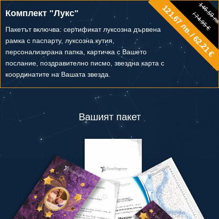
146.59 л
121.67 лв. / 62.21 €
146.59 лв.
Комплект "Лукс"
/ 74.95 €
/ 74.95 €
Пакетът включва: сертификат луксозна дървена
рамка с паспарту, луксозна кутия,
персонализирана папка, картичка с Вашето
послание, поздравително писмо, звездна карта с
координатите на Вашата звезда.
Вашият пакет