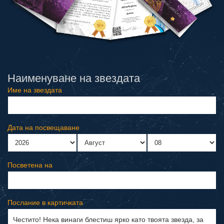
Наименуване на звездата
Име на звездата
Дата на посвещаване
Посветена на
Послание в картичката