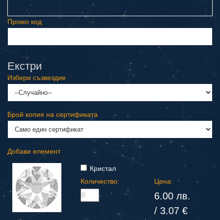
Промо код
Екстри
Избери съзвездие
Брой копия на сертификата
Добави елемент
Кристал
Количество:
Цена:
6.00 лв.
/ 3.07 €