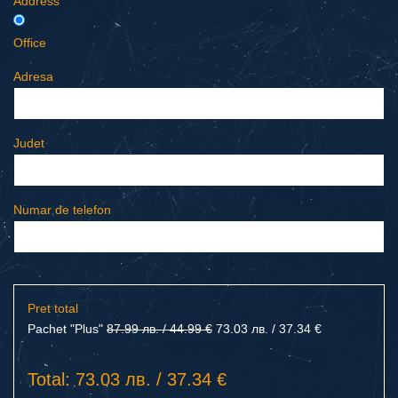
Address
Office
Adresa
Judet
Numar de telefon
Pret total
Pachet "Plus"
87.99 лв. / 44.99 €
73.03 лв. / 37.34 €
Total: 73.03 лв. / 37.34 €