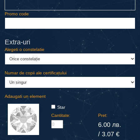
Promo code
Еxtra-uri
Alegeti o constelatie
Numar de copii ale certificatului
Adaugati un element
Star
Cantitate:
Pret:
6.00 лв.
/ 3.07 €