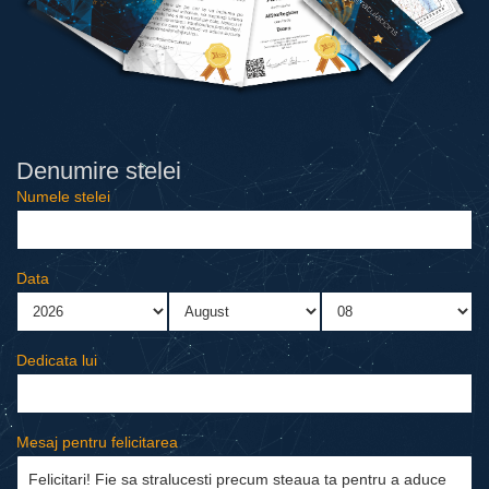
Denumire stelei
Numele stelei
Data
Dedicata lui
Mesaj pentru felicitarea