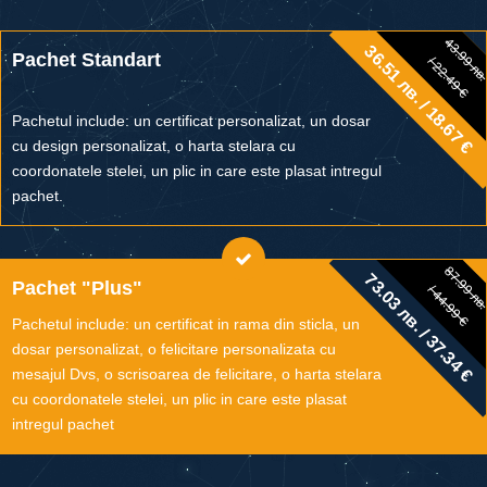
43.99 лв
36.51 лв. / 18.67 €
43.99 лв.
Pachet Standart
/ 22.49 €
/ 22.49 €
Pachetul include: un certificat personalizat, un dosar
cu design personalizat, o harta stelara cu
coordonatele stelei, un plic in care este plasat intregul
pachet.
87.99 лв
73.03 лв. / 37.34 €
87.99 лв.
Pachet "Plus"
/ 44.99 €
/ 44.99 €
Pachetul include: un certificat in rama din sticla, un
dosar personalizat, o felicitare personalizata cu
mesajul Dvs, o scrisoarea de felicitare, o harta stelara
cu coordonatele stelei, un plic in care este plasat
intregul pachet