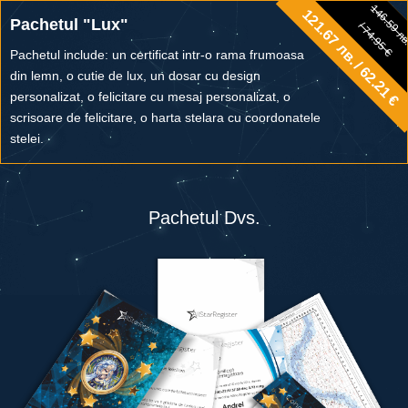
146.59 л
121.67 лв. / 62.21 €
146.59 лв.
Pachetul "Lux"
/ 74.95 €
/ 74.95 €
Pachetul include: un certificat intr-o rama frumoasa
din lemn, o cutie de lux, un dosar cu design
personalizat, o felicitare cu mesaj personalizat, o
scrisoare de felicitare, o harta stelara cu coordonatele
stelei.
Pachetul Dvs.