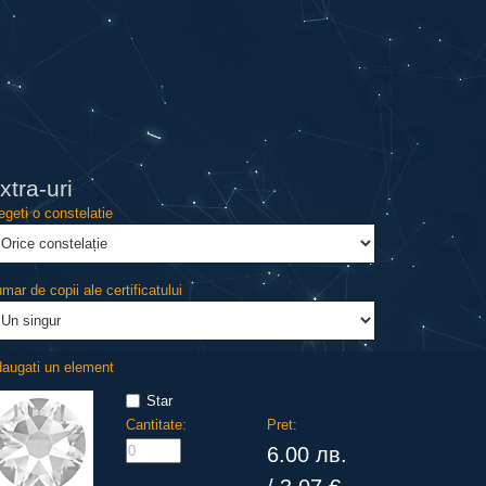
xtra-uri
egeti o constelatie
mar de copii ale certificatului
augati un element
Star
Cantitate:
Pret:
6.00 лв.