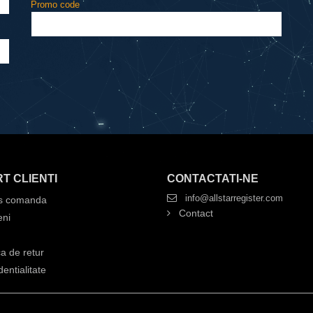
Promo code
T CLIENTI
CONTACTATI-NE
info@allstarregister.com
s comanda
Contact
ni
ca de retur
entialitate