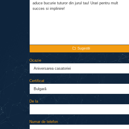
Sugestii
Ocazie
Certificat
De la
Numar de telefon