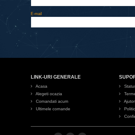
E-mail
LINK-URI GENERALE
SUPOR
Acasa
Statu
Alegeti ocazia
Terme
Comandati acum
Ajutor
Ultimele comande
Politi
Confid