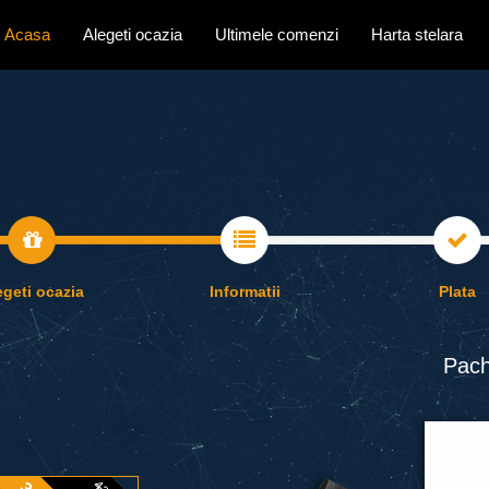
Acasa
Alegeti ocazia
Ultimele comenzi
Harta stelara
egeti ocazia
Informatii
Plata
Pach