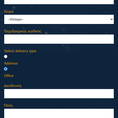
Χώρα
Ταχυδρομικός κωδικός
Select delivery type
Address
Office
Διεύθυνση
Πόλη